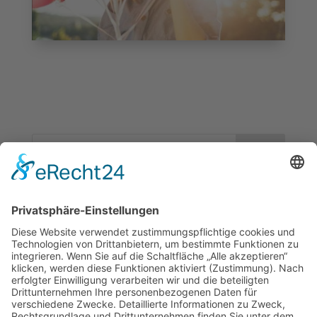
Neueste Beiträge
Spielplatzfest der FWG | 21.06.2026
2. Karlbacher Treff | 19.05.2026
1. Karlbacher Treff | 14.04.2026
4. Karlbacher Treff | 15.10.25