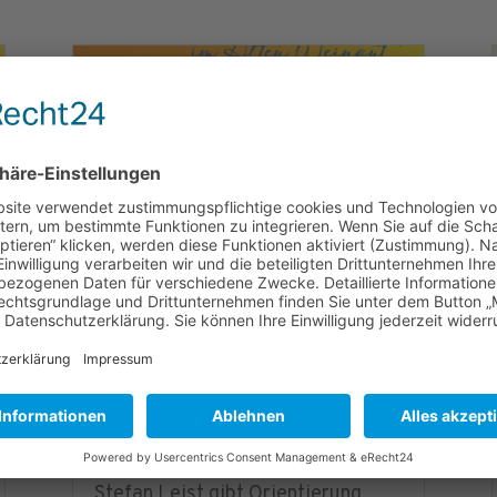
2. Karlbacher Treff |
19.05.2026
Keine Angst vor der
Heizungswende!
Bezirksschornsteinfegermeister
Stefan Leist gibt Orientierung