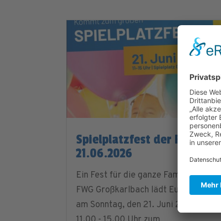
Spielplatzfest der FWG |
21.06.2026
Ein Fest für die ganze Familie Die
FWG Großkarlbach lädt Euch ein
am Sonntag, den 21. Juni 2026 von
11.00 - 15.00 Uhr zum