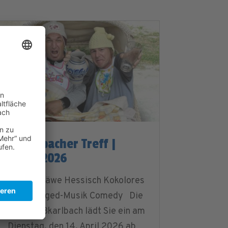
1. Karlbacher Treff |
14.04.2026
Bees denäwe Hessisch Kokolores
& Unplugged-Musik Comedy Die
FWG Großkarlbach lädt Sie ein am
Dienstag, den 14. April 2026 ab